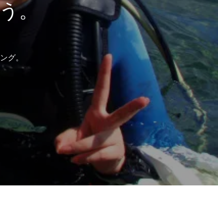
う。
ング。