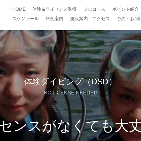
HOME
体験＆ライセンス取得
プロコース
ポイント紹介
スケジュール
料金案内
施設案内・アクセス
予約・お問
体験ダイビング（DSD）
NO LICENSE NEEDED
センスがなくても大