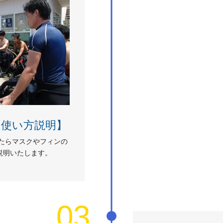
の使い方説明】
えたらマスクやフィンの
説明いたします。
03