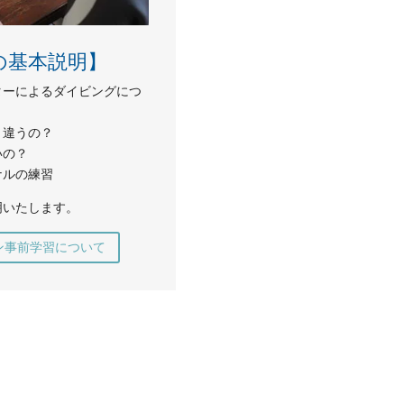
の基本説明】
ターによるダイビングにつ
う違うの？
いの？
ナルの練習
明いたします。
ン事前学習について