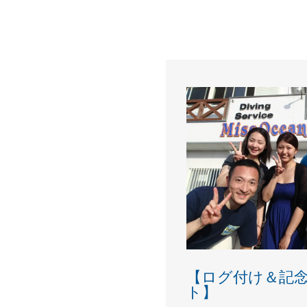
【ログ付け＆記
ト】