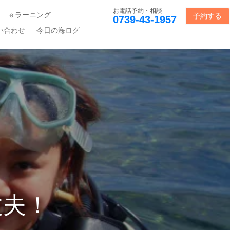
お電話予約・相談
ｅラーニング
予約する
0739-43-1957
い合わせ
今日の海ログ
丈夫！