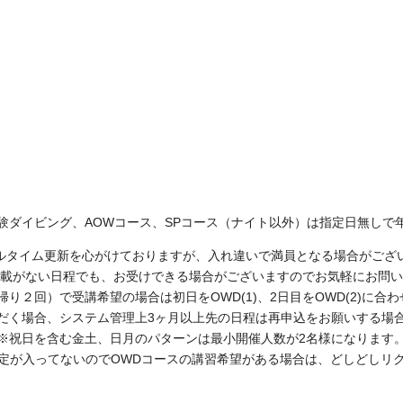
験ダイビング、AOWコース、SPコース（ナイト以外）は指定日無しで
ルタイム更新を心がけておりますが、入れ違いで満員となる場合がござ
載がない日程でも、お受けできる場合がございますのでお気軽にお問い
帰り２回）で受講希望の場合は初日をOWD(1)、2日目をOWD(2)に
だく場合、システム管理上3ヶ月以上先の日程は再申込をお願いする場
※祝日を含む金土、日月のパターンは最小開催人数が2名様になります
定が入ってないのでOWDコースの講習希望がある場合は、どしどしリ