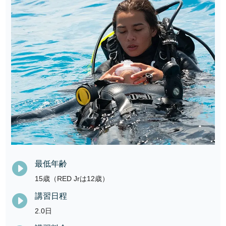
最低年齢

15歳（RED Jrは12歳）
講習日程

2.0日