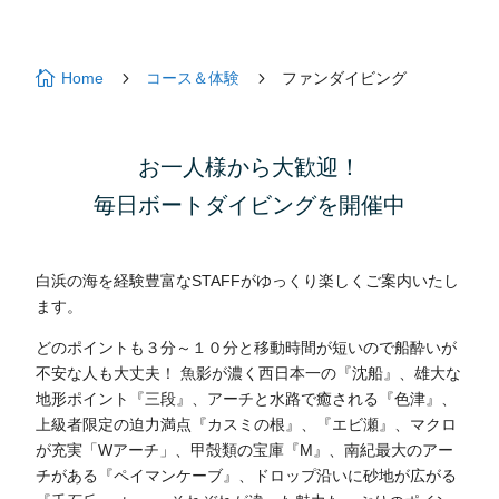

5
5
Home
コース＆体験
ファンダイビング
お一人様から大歓迎！
毎日ボートダイビングを開催中
白浜の海を経験豊富なSTAFFがゆっくり楽しくご案内いたし
ます。
どのポイントも３分～１０分と移動時間が短いので船酔いが
不安な人も大丈夫！ 魚影が濃く西日本一の『沈船』、雄大な
地形ポイント『三段』、アーチと水路で癒される『色津』、
上級者限定の迫力満点『カスミの根』、『エビ瀬』、マクロ
が充実「Wアーチ」、甲殻類の宝庫『M』、南紀最大のアー
チがある『ペイマンケーブ』、ドロップ沿いに砂地が広がる