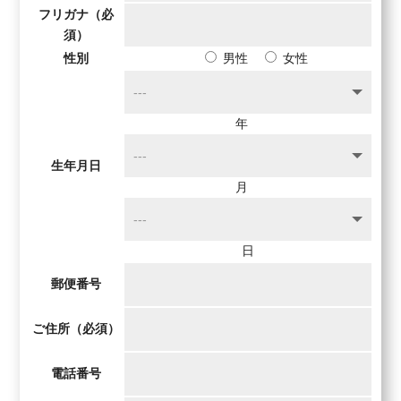
フリガナ
（必
須）
性別
男性
女性
年
生年月日
月
日
郵便番号
ご住所
（必須）
電話番号